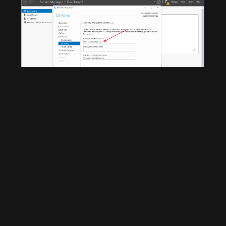
Validity period sesuaikan dengan
soal/biarkan default