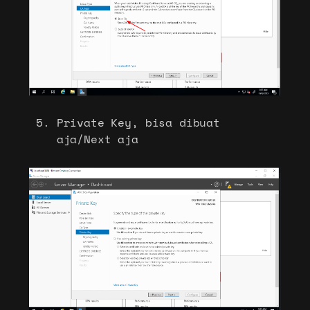
Private Key, bisa dibuat
aja/Next aja