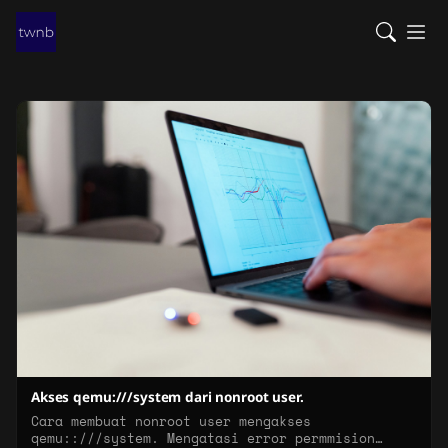
Akses qemu:///system dari nonroot user.
Cara membuat nonroot user mengakses
qemu::///system. Mengatasi error permmision