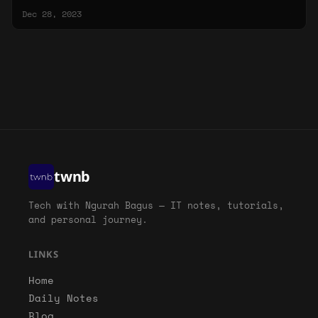
ketika membuat network interface libvirt.
Dec 28, 2023
twnb
Tech with Ngurah Bagus — IT notes, tutorials,
and personal journey.
LINKS
Home
Daily Notes
Blog